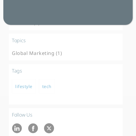
Blog (2)
Insights (2)
Webinar (1)
Topics
Global Marketing (1)
Tags
lifestyle
tech
Follow Us
Ln
fb
twitter