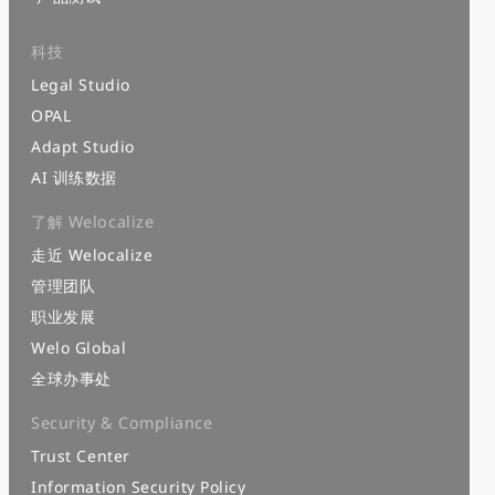
科技
Legal Studio
OPAL
Adapt Studio
AI 训练数据
了解 Welocalize
走近 Welocalize
管理团队
职业发展
Welo Global
全球办事处
Security & Compliance
Trust Center
Information Security Policy