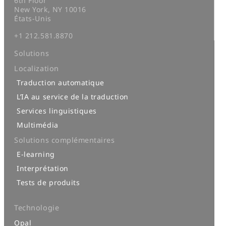
6th Floor
New York, NY 10016
États-Unis
+1 212.581.8870
Solutions
Localization
Traduction automatique
L’IA au service de la traduction
Services linguistiques
Multimédia
Solutions complémentaires
E-learning
Interprétation
Tests de produits
Technologie
Opal