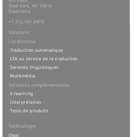
6th Floor
New York, NY 10016
États-Unis
+1 212.581.8870
Solutions
Localization
Traduction automatique
L’IA au service de la traduction
Services linguistiques
Multimédia
Solutions complémentaires
E-learning
Interprétation
Tests de produits
Technologie
Opal