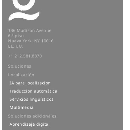
136 Madison Avenue
6.º piso
Nueva York, NY 10016
EE. UU.
+1 212.581.8870
Soluciones
Localización
IA para localización
Traducción automática
Servicios lingüísticos
Multimedia
Soluciones adicionales
Aprendizaje digital