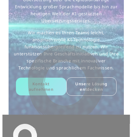
Entwicklung großer Sprachmodelle bis hin zur
heutigen Welt der KI-gestützten
Übersetzungsservices.
Wir machen es Ihren Teams leicht,
anspruchsvolle KI-Technologie
funktionsübergreifend zu nutzen. Wir
unterstützen Ihre Geschäftsinitiativen und Ihre
spezifische Branche mit innovativer
Technologie und sprachlichem Fachwissen.
Kontakt
Unsere Lösung
aufnehmen
entdecken