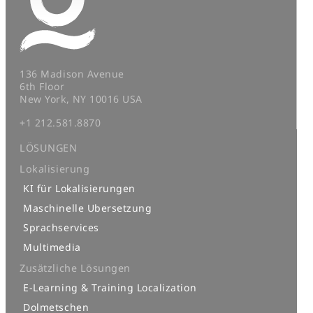
136 Madison Avenue
6th Floor
New York, NY 10016 USA
+1 212.581.8870
LÖSUNGEN
Lokalisierung
KI für Lokalisierungen
Maschinelle Ubersetzung
Sprachservices
Multimedia
Zusätzliche Lösungen
E-Learning & Training Localization
Dolmetschen