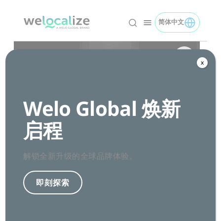
跳
转
简体中文
TOGGLE 简体中文 M
简体中文 logo
到
内
Pause video
容
x
保障出色的全球用户
体验
Welo Global 焕新
在当今数字时代，应用、网站和软件必须直观易
用、功能完备且没有错误。不仅如此，这些产品
启程
需要在性能、可用性和文化适应性方面达到极高
水准，方能适应多元化的全球市场，为各地用户
提供舒心的使用体验。
解锁全新升级的全球品牌体验。
Welocalize 的多语言测试服务可以让您的软
即刻探索
件、网站和移动应用以最佳状态展示给全球用
户。我们不仅在技术层面精益求精，而且具备深
厚的语言专业知识和文化底蕴，可以帮助您消除
错误和不一致问题。有 Welocalize 相助，您可