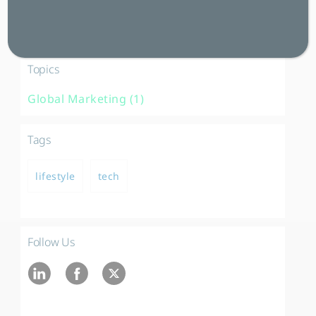
Blog (2)
Insights (2)
Topics
Global Marketing (1)
Tags
lifestyle
tech
Follow Us
Ln
fb
twitter