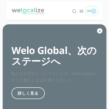
コ
ン
JP
TOGGLE JP 
日本語 logo
テ
ン
ツ
x
へ
The Importance of Localization in Multilingual
ス
Content Marketing
Welo Global、次の
キ
Global
ステージへ
ッ
プ
Marketing
私たちのグローバルブランドが、Welo Global
として新たに生まれ変わりました。
詳しく見る
Categories