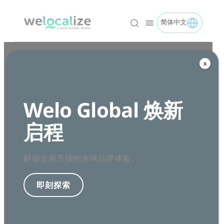
跳
转
简体中文
TOGGLE 简体中文 M
简体中文 logo
到
内
容
x
Welo Global 焕新
启程
136 Madison Avenue
6th Floor
New York, NY 10016 USA
解锁全新升级的全球品牌体验。
+1 212.581.8870
解决方案
即刻探索
本地化
AI 辅助翻译