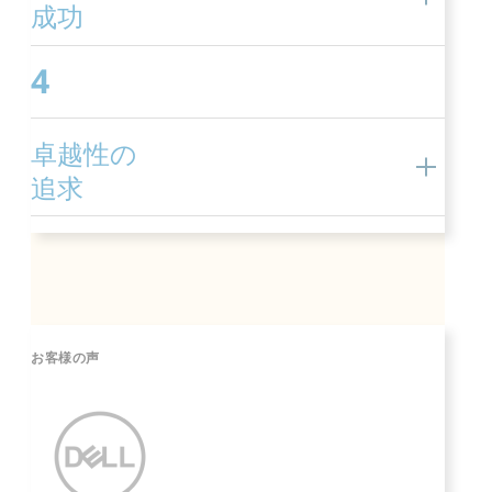
成功
4
卓越性の
追求
お客様の声