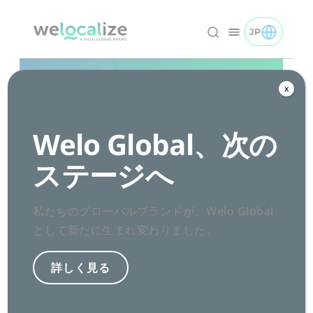
コ
ン
JP
TOGGLE JP 
日本語 logo
テ
ン
ツ
x
へ
ス
Welo Global、次の
キ
グローバルなコン
ステージへ
ッ
テンツと、よりス
プ
私たちのグローバルブランドが、Welo Global
マートなAIで、ビ
として新たに生まれ変わりました。
ジネスの成長を
詳しく見る