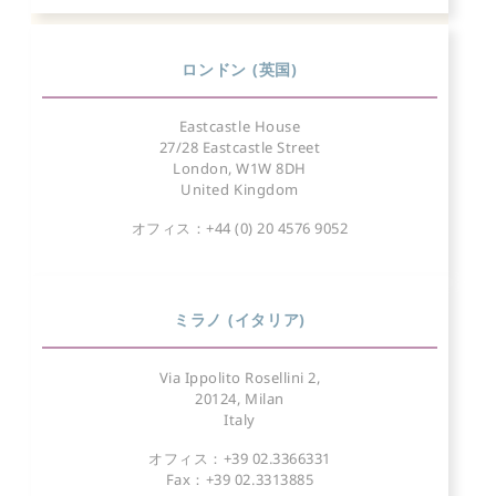
ロンドン (英国)
Eastcastle House
27/28 Eastcastle Street
London, W1W 8DH
United Kingdom
オフィス：+44 (0) 20 4576 9052
ミラノ (イタリア)
Via Ippolito Rosellini 2,
20124, Milan
Italy
オフィス：+39 02.3366331
Fax：+39 02.3313885