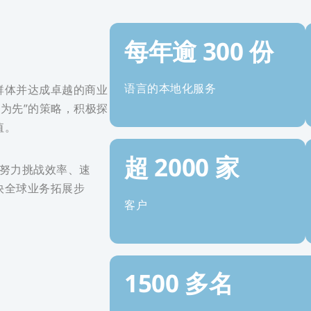
每年逾 300 份
语言的本地化服务
群体并达成卓越的商业
 为先”的策略，积极探
值。
超 2000 家
，努力挑战效率、速
快全球业务拓展步
客户
1500 多名