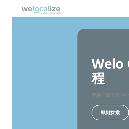
跳
转
简体中文 logo
到
内
容
Welo
程
解锁全新升级的
即刻探索