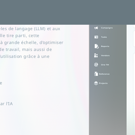
 le numérique et de
les entreprises. Grâce aux
les de langage (LLM) et aux
e tire parti, cette
 à grande échelle, d’optimiser
e travail, mais aussi de
’utilisation grâce à une
e
r l’IA