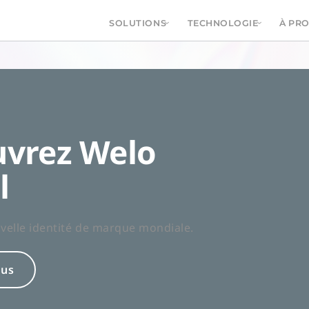
SOLUTIONS
TECHNOLOGIE
À PR
de services
vrez Welo
cialisée en
l
velle identité de marque mondiale.
lus
z besoin d’une plateforme de
s de contenu et aux cas