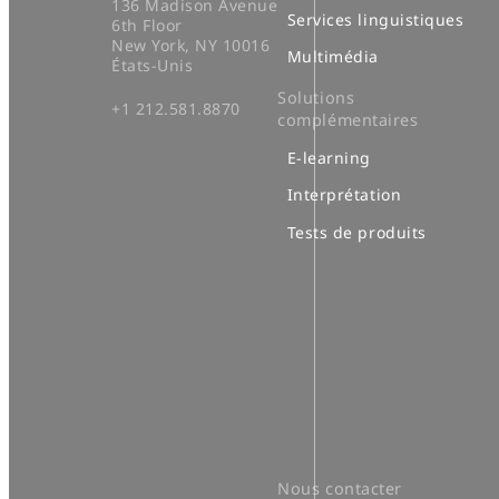
136 Madison Avenue
Services linguistiques
6th Floor
New York, NY 10016
Multimédia
États-Unis
Solutions
+1 212.581.8870
complémentaires
E-learning
Interprétation
Tests de produits
Nous contacter